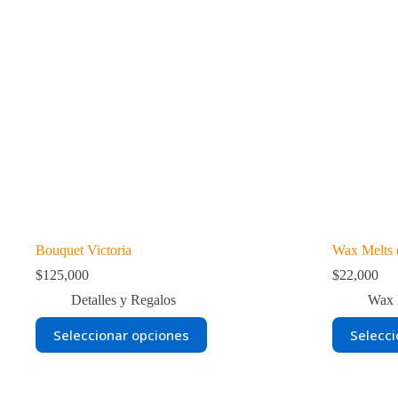
Bouquet Victoria
Wax Melts 
$
125,000
$
22,000
Detalles y Regalos
Wax 
Este
Este
Seleccionar opciones
Selecci
producto
producto
tiene
tiene
múltiples
múltiples
variantes.
variantes.