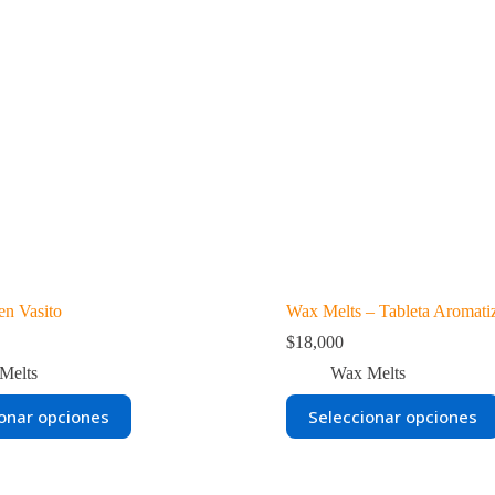
en Vasito
Wax Melts – Tableta Aromati
$
18,000
Melts
Wax Melts
Este
onar opciones
Seleccionar opciones
producto
tiene
múltiples
variantes.